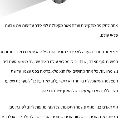
הוסף קו תחתון לקישורים
format_underlined
סמן קישורים
font_download
לאפס
אחת לתקופה מתקיימת ועדה אשר מקטלגת לפי סדר עדיפות את שבעת
cached
את
כל
פלאי עולם.
האפשרויות
אף אחד מחברי הועדה לא טרח להזכיר את הפלא הקיומי הגדול ביותר והוא
הנשמה וגוף האדם, שבנוי כולו מפלאי עולם ראיה שמיעה מישוש טעם ריח
נשימה ועוד. כל אחד מחושים אלו הוא פלא בריאה בפני עצמו. עדשת
המצלמה המשוכללת ביותר היא חיקוי עלוב של העין כנ”ל מערכת שמיעה
משוכללת היא חיקוי עלוב של האוזן יציר הבריאה.
גוף האדם בנוי מגוף ונשמה התכונות של הגוף מגיעות לרוב לפי נתונים
גנטיים של ההורים כך שלזוג הורים שחורים הסיכוי שייולד ילד לבן או להיפך