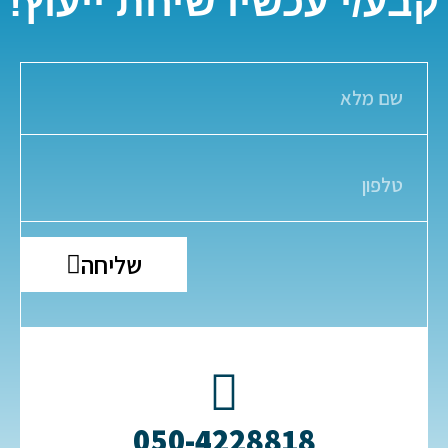
קבע/י עכשיו שיחת ייעוץ!
שליחה
050-4228818​