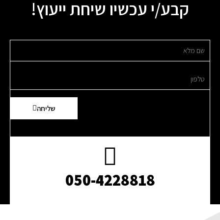
קבע/י עכשיו שיחת ייעוץ!
שליחה
050-4228818​