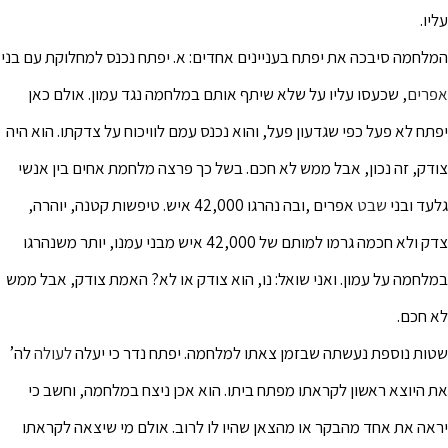
עליו.
המלחמה סיבכה את יפתח בעניינים אחדים: א. יפתח נכנס למחלוקת עם בני
אפרים
, שכעסו עליו על שלא שיתף אותם במלחמה נגד עמון. אולם כאן
יפתח לא פעל כפי שגדעון פעל, והוא נכנס עמם לוויכוח על צדקתו. הוא היה
צודק, זה נכון, אבל ממש לא חכם. בשל כך פרצה מלחמת אחים בין אנשי
גלעד ובני
שבט
אפרים ,ובה נהרגו 42,000 איש. טיפשות קטנה, יוהרה,
צדק ולא חכמה גרמו למותם של 42,000 איש מבני עמנו, יותר משנהרגו
במלחמה על עמון. ואני שואל: נו, הוא צודק או לא? האמת צודק, אבל ממש
לא חכם.
שטות נוספת נעשתה שבזמן צאתו למלחמה. יפתח נדר כי יעלה
לעולה
לה’
את היוצא ראשון לקראתו מפתח ביתו. הוא אכן ניצח במלחמה, וחשב כי
יראה את אחד מהבקר או מהצאן שהיו לו לרוב. אולם מי שיצאה לקראתו