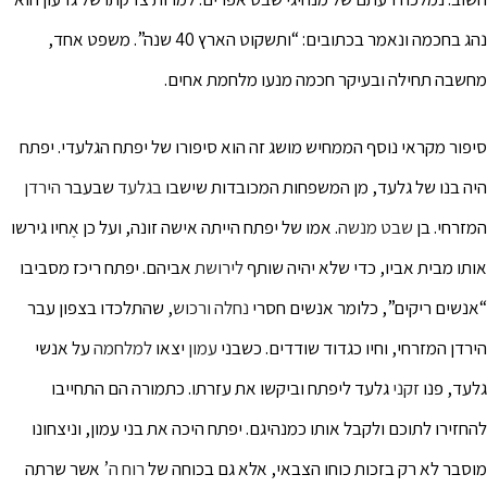
נהג בחכמה ונאמר בכתובים: “ותשקוט הארץ 40 שנה”. משפט אחד,
מחשבה תחילה ובעיקר חכמה מנעו מלחמת אחים.
סיפור מקראי נוסף הממחיש מושג זה הוא סיפורו של יפתח הגלעדי. יפתח
היה בנו של גלעד, מן המשפחות המכובדות שישבו
בגלעד
שבעבר
הירדן
המזרחי. בן
שבט מנשה
. אמו של יפתח הייתה אישה זונה, ועל כן אֶחיו גירשו
אותו מבית אביו, כדי שלא יהיה שותף
לירושת
אביהם. יפתח ריכז מסביבו
“אנשים ריקים”, כלומר אנשים חסרי
נחלה
ורכוש
, שהתלכדו בצפון עבר
הירדן המזרחי, וחיו כגדוד שודדים. כשבני
עמון
יצאו
למלחמה
על אנשי
גלעד, פנו
זקני
גלעד ליפתח וביקשו את עזרתו. כתמורה הם התחייבו
להחזירו לתוכם ולקבל אותו כמנהיגם. יפתח היכה את בני עמון, וניצחונו
מוסבר לא רק בזכות כוחו הצבאי, אלא גם בכוחה של
רוח ה’
אשר שרתה