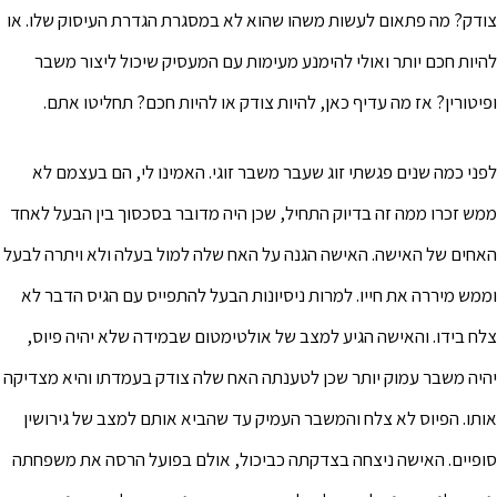
צודק? מה פתאום לעשות משהו שהוא לא במסגרת הגדרת העיסוק שלו. או
להיות חכם יותר ואולי להימנע מעימות עם המעסיק שיכול ליצור משבר
ופיטורין? אז מה עדיף כאן, להיות צודק או להיות חכם? תחליטו אתם.
לפני כמה שנים פגשתי זוג שעבר משבר זוגי. האמינו לי, הם בעצמם לא
ממש זכרו ממה זה בדיוק התחיל, שכן היה מדובר בסכסוך בין הבעל לאחד
האחים של האישה. האישה הגנה על האח שלה למול בעלה ולא ויתרה לבעל
וממש מיררה את חייו. למרות ניסיונות הבעל להתפייס עם הגיס הדבר לא
צלח בידו. והאישה הגיע למצב של אולטימטום שבמידה שלא יהיה פיוס,
יהיה משבר עמוק יותר שכן לטענתה האח שלה צודק בעמדתו והיא מצדיקה
אותו. הפיוס לא צלח והמשבר העמיק עד שהביא אותם למצב של גירושין
סופיים. האישה ניצחה בצדקתה כביכול, אולם בפועל הרסה את משפחתה