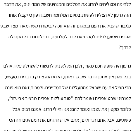
ללחימה ומצליחים להרוג את המלכים והמנהיגים של המדיינים, את הדבר
הזה גדעון לא הצליח לעשות. בסיום המלחמה חשב גדעון כי יקבלו אותו
כגיבור שהציל את העם ובמקום זה הוא זוכה לביקורת קשה מאוד מצד שבט
אפרים שטוען לפניו: למה יצאת לבד למלחמה, כדי לזכות בכל התהילה
לבדך?
גדעון היה שופט חכם מאוד, ולכן הוא לא נתן לרגשות להשתלט עליו. אולם
בכל זאת איך ייתכן הדבר שיבקרו אותו, הלוא הוא צודק בדבריו ובמעשיו,
הרי הציל את עם ישראל מהתעללות של המדיינים. ולמרות זאת הוא פונה
למנהיגי שבט אפרים ואומר להם: “טוב עוללות אפרים מבציר אביעזר”,
כלומר מקטין את עצמו ואומר להם: אני וחיילי הרגנו אמנם רבים אבל
פשוטים, אבל אתם הגדולים, אתם אלו שהרגתם את המנהיגים וזה הכי
חשוב. נמלכה דעתם של מנהיגי שבט אפרים. למרות צדקתו של גדעון הוא