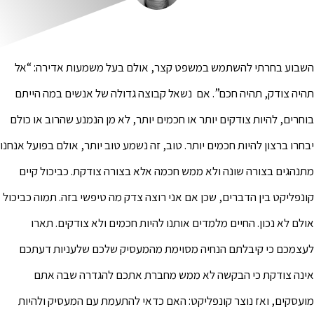
הוסף קו תחתון לקישורים
format_underlined
סמן קישורים
font_download
לאפס
השבוע בחרתי להשתמש במשפט קצר, אולם בעל משמעות אדירה: “אל
cached
את
כל
תהיה צודק, תהיה חכם”. אם נשאל קבוצה גדולה של אנשים במה הייתם
האפשרויות
בוחרים, להיות צודקים יותר או חכמים יותר, לא מן הנמנע שהרוב או כולם
יבחרו ברצון להיות חכמים יותר. טוב, זה נשמע טוב יותר, אולם בפועל אנחנו
מתנהגים בצורה שונה ולא ממש חכמה אלא בצורה צודקת. כביכול קיים
קונפליקט בין הדברים, שכן אם אני רוצה צדק מה טיפשי בזה. תמוה כביכול
אולם לא נכון. החיים מלמדים אותנו להיות חכמים ולא צודקים. תארו
לעצמכם כי קיבלתם הנחיה מסוימת מהמעסיק שלכם שלעניות דעתכם
אינה צודקת כי הבקשה לא ממש מחברת אתכם להגדרה שבה אתם
מועסקים, ואז נוצר קונפליקט: האם כדאי להתעמת עם המעסיק ולהיות